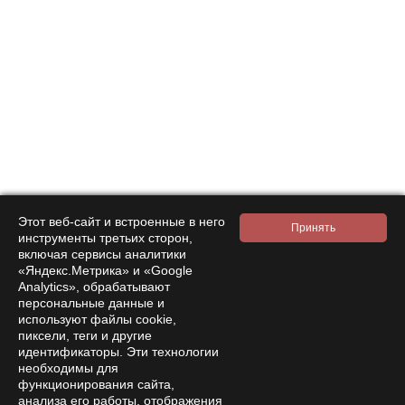
лечащим врачом. Лицам млачше 18 лет не продаем
сушеные мухоморы.
Уважаемый покупатель! Предупреждаем!
В мухоморах содержатся токсичные и
психоактивные вещества, такие как:
Иботеновая кислота — вызывает
галлюцинации и нейротоксическое действие.
При правильной сушке и хранении
синтезируется (преобразовывается) в
Этот веб-сайт и встроенные в него
Мусцимол.
инструменты третьих сторон,
включая сервисы аналитики
Мусцимол — галлюциноген.
«Яндекс.Метрика» и «Google
Мускарин — алкалоид, влияющий на нервную
Analytics», обрабатывают
систему.
персональные данные и
используют файлы cookie,
Триптамины — вещества с психоактивным
пиксели, теги и другие
действием.
идентификаторы. Эти технологии
необходимы для
Мухомор (Amanita muscaria) и содержащиеся в нём
функционирования сайта,
анализа его работы, отображения
вещества не включены в списки