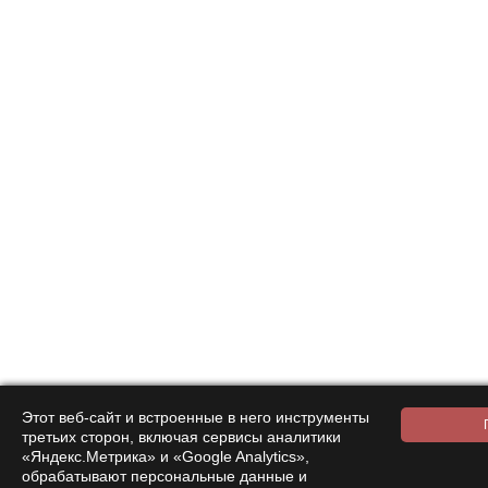
использованию в личных целях.
Simplicity is not the absence of clutter; that's a
consequence of simplicity. Simplicity is somehow
essentially describing the purpose and place of an
object and product.
Этот веб-сайт и встроенные в него инструменты
третьих сторон, включая сервисы аналитики
«Яндекс.Метрика» и «Google Analytics»,
обрабатывают персональные данные и