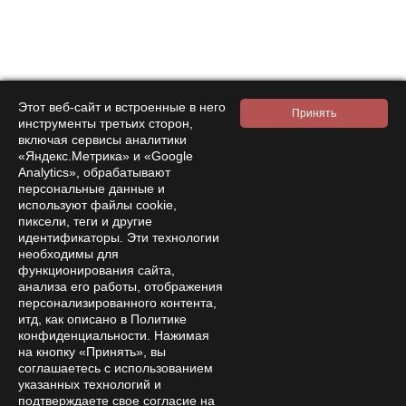
Нажимая на кнопку подтверждения, я принимаю условия
политики обработки персональных данных
Интернет-магазин
Этот веб-сайт и встроенные в него
Компания
инструменты третьих сторон,
включая сервисы аналитики
Покупателям
«Яндекс.Метрика» и «Google
Analytics», обрабатывают
Помощь
персональные данные и
используют файлы cookie,
Контакты
пиксели, теги и другие
идентификаторы. Эти технологии
8 800 333 28 58
Заказать звонок
необходимы для
функционирования сайта,
amanita-love@mail.ru
анализа его работы, отображения
Москва, Москва, 9-я Парковая 33
персонализированного контента,
Пн—Сб 15:00 – 21:00
итд, как описано в Политике
конфиденциальности. Нажимая
на кнопку «Принять», вы
соглашаетесь с использованием
указанных технологий и
подтверждаете свое согласие на