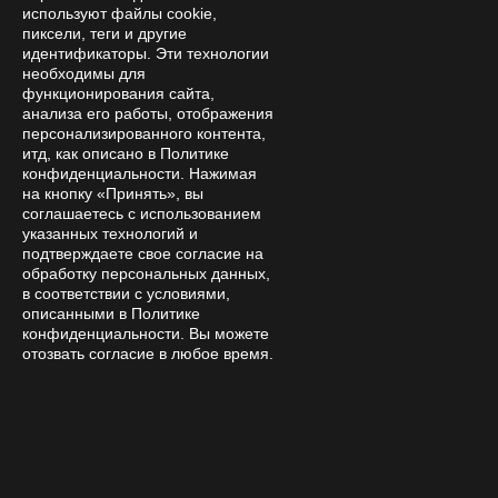
биологически активные вещества, способные
используют файлы cookie,
влиять на процесс метаболизма.
пиксели, теги и другие
идентификаторы. Эти технологии
необходимы для
функционирования сайта,
4.2 Механизмы усиления
анализа его работы, отображения
персонализированного контента,
действия мухомора лимонной
итд, как описано в Политике
кислотой
конфиденциальности. Нажимая
на кнопку «Принять», вы
pH‑зависимое преобразование
. Одним из
соглашаетесь с использованием
указанных технологий и
ключевых аспектов является влияние кислотной
подтверждаете свое согласие на
среды на превращение иботеновой кислоты в
обработку персональных данных,
мусцимол. При снижении pH (повышении
в соответствии с условиями,
описанными в Политике
кислотности) начинается процесс
конфиденциальности. Вы можете
декарбоксилирования, при котором молекула
отозвать согласие в любое время.
иботеновой кислоты теряет группу –COOH,
превращаясь в более активный мусцимол.
Добавление лимонного сока, богатого лимонной
кислотой, может создать благоприятные условия
для этой реакции ещё до попадания вещества в