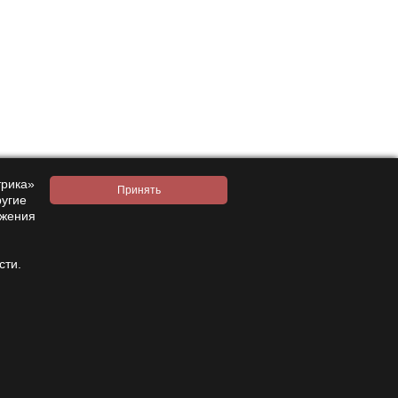
Контакты
трика»
ругие
8 800 333 28 58
Заказать звонок
ажения
amanita-love@mail.ru
Москва, Москва, 9-я Парковая 33
сти.
Пн—Сб 15:00 – 21:00