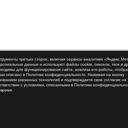
нструменты третьих сторон, включая сервисы аналитики «Яндекс.Ме
ерсональные данные и используют файлы cookie, пиксели, теги и д
, я принимаю условия
политики обработки персональных
бходимы для функционирования сайта, анализа его работы, отобр
 как описано в Политике конфиденциальности. Нажимая на кнопку
зованием указанных технологий и подтверждаете свое согласие на
ответствии с условиями, описанными в Политике конфиденциально
 время.
Покупателям
Помощь
Оплата и доставка
Контакты
Оптовым клиентам
Отзывы