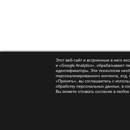
Подписаться на
Этот веб-сайт и встроенные в него и
новости и акции
и «Google Analytics», обрабатывают п
Нажимая на кнопку подтверждения
идентификаторы. Эти технологии нео
данных
персонализированного контента, итд,
«Принять», вы соглашаетесь с исполь
обработку персональных данных, в со
Вы можете отозвать согласие в любое
Интернет-магазин
Компания
Мухоморы
О компании
Ежовик Гребенчатый
Срочные новости