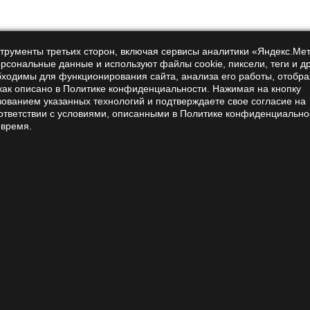
кислоты — нормализуют синтез белка и метаболизм в цело
нты — отвечают за катализацию химических процессов в о
ных веществ;
нструменты третьих сторон, включая сервисы аналитики «Яндекс.Ме
ерсональные данные и используют файлы cookie, пиксели, теги и д
липиды — транспортируют холестерин и жирные кислоты в
бходимы для функционирования сайта, анализа его работы, отобр
ины группы В и бета-каротин — поддерживают ЦНС и оказ
 как описано в Политике конфиденциальности. Нажимая на кнопку
зованием указанных технологий и подтверждаете свое согласие на
влияния кордицепса на человеческий организм продолжает
ответствии с условиями, описанными в Политике конфиденциально
о, чтобы утверждать о неоценимой пользе, которую гриб м
 время.
ицепс и его лечебные свойств
цине:
_militaris
итайская медицина использовала кордицепс для лечения за
репления организма или афродизиак. Сегодня список показ
ным. Добавить микродозинг кордицепса в свой рацион пол
овление сердечно-сосудистой системы — аденозин в состав