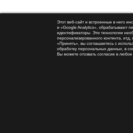
амино
ферме
полез
Этот веб-сайт и встроенные в него и
и «Google Analytics», обрабатывают п
фосфо
идентификаторы. Эти технологии нео
витам
персонализированного контента, итд,
«Принять», вы соглашаетесь с исполь
Изучение 
обработку персональных данных, в со
достаточн
Вы можете отозвать согласие в любое
Корд
меди
#cordyceps
Древняя к
общего ук
обоснован
оздор