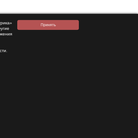
м;
рганизме, способствуют выработке и усвоению
трика»
ругие
 организме;
ажения
ывают общеукрепляющее действие.
ся. Но даже полученной информации о составе
сти.
ожет принести при правильном использовании.
а, применение в
болеваний, как средство для омоложения,
аний расширился и стал более точным и научно-
езно для достижения следующих целей:
е гриба защищает сердце, укрепляет сосуды и