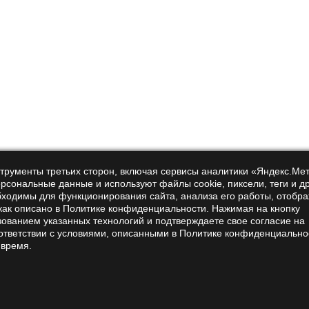
ов и настоев (менее точная дозировка).
 смузи.
ких исследований): 1–3 г сухого гриба или 500–1500 мг эк
еносимость грибов.
 усиливать действие сахароснижающих препаратов — нужен
нструменты третьих сторон, включая сервисы аналитики «Яндекс.Ме
ёртываемость крови — осторожность при приёме варфарина
ерсональные данные и используют файлы cookie, пиксели, теги и д
асности недостаточно — лучше воздержаться.
бходимы для функционирования сайта, анализа его работы, отобр
 как описано в Политике конфиденциальности. Нажимая на кнопку
зованием указанных технологий и подтверждаете свое согласие на
руйтесь с врачом, особенно при хронических заболевания
ответствии с условиями, описанными в Политике конфиденциально
 время.
 подтверждением пользы
природный источник иммуномодуляторов и антиоксидантов.
 метаболизм и помогать организму противостоять хрониче