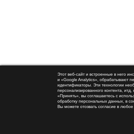
Сушёные грибы
— для приготовления отвар
Порошок
— можно добавлять в супы, соусы,
Рекомендуемая дозировка
(на основе клиничес
перерывом.
Важные предостережения
Несмотря на пользу, майтаке имеет ограничения:
Аллергия.
Возможна индивидуальная непер
Гипогликемия.
При диабете экстракт может
Этот веб-сайт и встроенные в него и
Антикоагулянты.
Гриб может влиять на св
и «Google Analytics», обрабатывают п
Беременность и лактация.
Данных о безоп
идентификаторы. Эти технологии нео
персонализированного контента, итд,
«Принять», вы соглашаетесь с исполь
Перед началом приёма обязательно проконсульти
обработку персональных данных, в со
Вы можете отозвать согласие в любое
Майтаке — гриб с научным
Майтаке — не просто кулинарный деликатес, а 
способность укреплять иммунитет, поддерживать