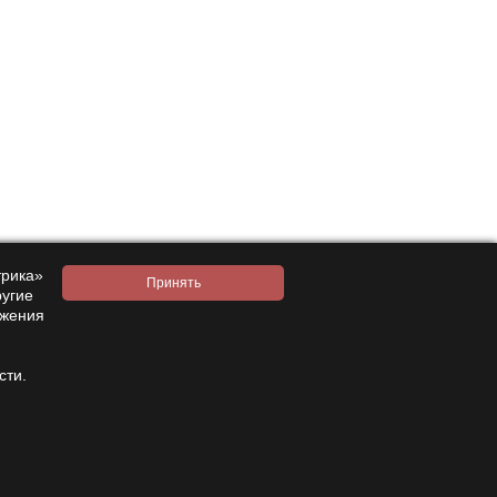
стракта в день. Курс — 1–3 месяца с последующим
 контроль сахара в крови.
трика»
 и аналогов.
ругие
ажения
х или приёме лекарств.
сти.
 Научные исследования подтверждают его
ским заболеваниям.