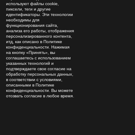
используют файлы cookie,
компоненты мухомора
пиксели, теги и другие
идентификаторы. Эти технологии
4.1. Лимонная кислота и витамин
необходимы для
функционирования сайта,
С
анализа его работы, отображения
персонализированного контента,
Лимонная кислота – природное соединение,
итд, как описано в Политике
присутствующее в цитрусовых. Она отвечает за
конфиденциальности. Нажимая
на кнопку «Принять», вы
кислый вкус и обладает выраженной способностью
соглашаетесь с использованием
снижать pH окружающей среды. Витамин С
указанных технологий и
(аскорбиновая кислота) химически схож с лимонной
подтверждаете свое согласие на
обработку персональных данных,
кислотой по своей кислотности, однако чаще
в соответствии с условиями,
встречается в синтетической форме в таблетках.
описанными в Политике
При этом натуральный лимонный сок кроме
конфиденциальности. Вы можете
отозвать согласие в любое время.
кислоты содержит флавоноиды и другие
биологически активные вещества, способные
влиять на процесс метаболизма.
4.2 Механизмы усиления