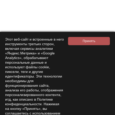
вирусам и инфекциям.
2. Поддержка печени
Печень - один из важнейших органов нашего тела,
отвечающий за детоксикацию организма.
Расторопша известна своими гепатопротекторными
Этот веб-сайт и встроенные в него
свойствами и способностью восстанавливать
инструменты третьих сторон,
включая сервисы аналитики
клетки печени. Кукурузные рыльца также помогают
«Яндекс.Метрика» и «Google
в очищении этого жизненно важного органа.
Analytics», обрабатывают
персональные данные и
3. Здоровье желудка
используют файлы cookie,
пиксели, теги и другие
Для поддержания здоровья желудка и улучшения
идентификаторы. Эти технологии
необходимы для
пищеварения используйте ромашку и мяту. Эти
функционирования сайта,
травы обладают успокаивающим эффектом на
анализа его работы, отображения
слизистую оболочку желудка, помогая справляться
персонализированного контента,
итд, как описано в Политике
с гастритом и вздутием живота.
конфиденциальности. Нажимая
на кнопку «Принять», вы
4. Очищение толстого кишечника
соглашаетесь с использованием