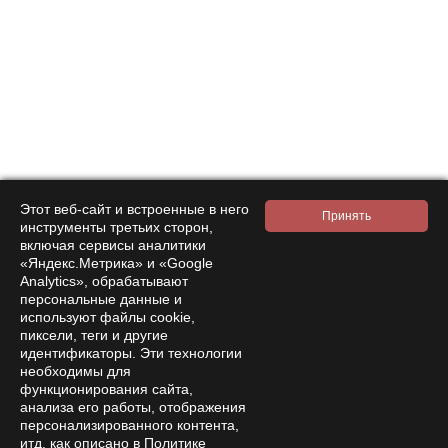
политики обработки персональных данных
Интернет-магазин
Компания
Покупателям
Помощь
Контакты
Этот веб-сайт и встроенные в него
инструменты третьих сторон,
8 800 333 28 58
Заказать звонок
включая сервисы аналитики
«Яндекс.Метрика» и «Google
amanita-love@mail.ru
Analytics», обрабатывают
Москва, Москва, 9-я Парковая 33
персональные данные и
Пн—Сб 15:00 – 21:00
используют файлы cookie,
пиксели, теги и другие
идентификаторы. Эти технологии
необходимы для
функционирования сайта,
анализа его работы, отображения
персонализированного контента,
итд, как описано в Политике