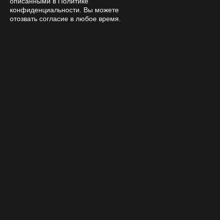
описанными в Политике
конфиденциальности. Вы можете
отозвать согласие в любое время.
Нажимая на кнопку подтверждения, я принимаю условия
политики обработки персональных данных
Интернет-магазин
Компания
Покупателям
Помощь
Контакты
8 800 333 28 58
Заказать звонок
amanita-love@mail.ru
Москва, Москва, 9-я Парковая 33
Пн—Сб 15:00 – 21:00