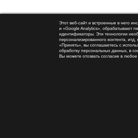
исследо
животных
Однако с
Этот веб-сайт и встроенные в него и
и «Google Analytics», обрабатывают п
контроли
идентификаторы. Эти технологии нео
потенциа
персонализированного контента, итд,
исследо
«Принять», вы соглашаетесь с исполь
обработку персональных данных, в со
помогае
Вы можете отозвать согласие в любое
расстрой
Таким об
использ
в област
мозга и 
Aman
Pant
Оба гриб