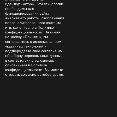
идентификаторы. Эти технологии
Пн—Сб 15:00 – 21:00
необходимы для
функционирования сайта,
анализа его работы, отображения
персонализированного контента,
итд, как описано в Политике
конфиденциальности. Нажимая
на кнопку «Принять», вы
соглашаетесь с использованием
указанных технологий и
© 2026 Интернет-магазин «Аманита Лав»
подтверждаете свое согласие на
обработку персональных данных,
Обращаем Ваше внимание, что товары
в соответствии с условиями,
размещенные на сайте https://amanita-love.com не
описанными в Политике
являются лекарственными средствами БАДами и
конфиденциальности. Вы можете
отозвать согласие в любое время.
не могут использоваться для лечения и диагностики
каких-либо заболеваний.Вся ответственность за
прием мухомора внутрь лежит на покупателе.
Роспотребнадзор предупреждает – употребление
КРАСНОГО МУХОМОРА в пищу может нанести
серьезный вред здоровью! Мы НЕ рекомендуем