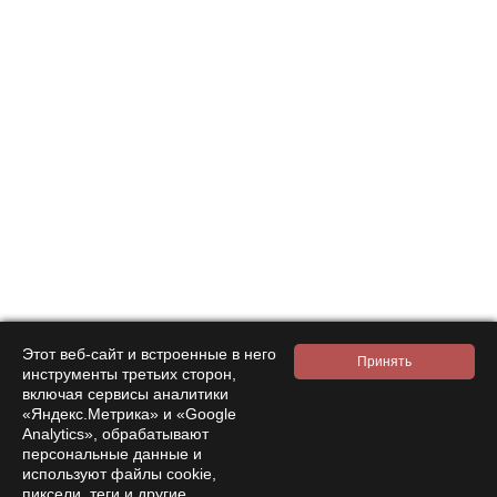
Подписаться на
новости и акции
Нажимая на кнопку подтверждения, я принимаю условия
политики обработки персональных данных
Интернет-магазин
Компания
Покупателям
Помощь
Этот веб-сайт и встроенные в него
инструменты третьих сторон,
Контакты
включая сервисы аналитики
«Яндекс.Метрика» и «Google
Analytics», обрабатывают
8 800 333 28 58
Заказать звонок
персональные данные и
amanita-love@mail.ru
используют файлы cookie,
пиксели, теги и другие
Москва, Москва, 9-я Парковая 33