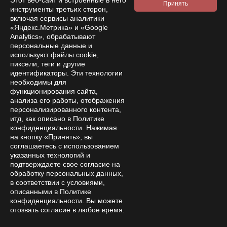
инструменты третьих сторон,
включая сервисы аналитики
«Яндекс.Метрика» и «Google
Analytics», обрабатывают
персональные данные и
используют файлы cookie,
пиксели, теги и другие
Subscribe to
идентификаторы. Эти технологии
news and promotions
необходимы для
функционирования сайта,
анализа его работы, отображения
персонализированного контента,
итд, как описано в Политике
конфиденциальности. Нажимая
By clicking the confirmation button, I accept the terms of the
на кнопку «Принять», вы
personal data processing policy
соглашаетесь с использованием
указанных технологий и
подтверждаете свое согласие на
Online store
обработку персональных данных,
в соответствии с условиями,
Company
описанными в Политике
конфиденциальности. Вы можете
Покупателям
отозвать согласие в любое время.
Help