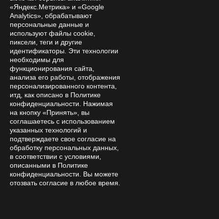
«Яндекс.Метрика» и «Google
Analytics», обрабатывают
© 2026 Online store "Amanita Love"
персональные данные и
используют файлы cookie,
Please note that the products posted on the website
пиксели, теги и другие
https://amanita-love.ru are not medicines or dietary
идентификаторы. Эти технологии
supplements and cannot be used to treat or diagnose any
необходимы для
функционирования сайта,
diseases.
анализа его работы, отображения
Before using products purchased on the website, it is
персонализированного контента,
recommended to seek professional advice from a doctor
итд, как описано в Политике
and carefully read the manufacturer's instructions. The
конфиденциальности. Нажимая
information posted on this website should not be considered
на кнопку «Принять», вы
соглашаетесь с использованием
as an alternative to a doctor's consultation and is for
указанных технологий и
informational purposes only regarding the range of products
подтверждаете свое согласие на
(composition, quality, properties). In case of health
обработку персональных данных,
problems, contact your doctor in a timely manner
в соответствии с условиями,
описанными в Политике
Мы используем cookies для быстрой и
конфиденциальности. Вы можете
отозвать согласие в любое время.
удобной работы сайта. Продолжая
пользоваться сайтом, вы принимаете условия
обработки персональных данных
.