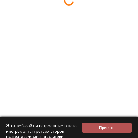
By clicking the confirmation button, I accept the terms of the
personal data processing policy
Online store
Company
Покупателям
Help
Contacts
8 800 333 28 58
Request a call
amanita-love@mail.ru
Moscow, Moscow, 9th Parkovaya 33
Mon-Sat 08:00 – 18:00
Этот веб-сайт и встроенные в него
инструменты третьих сторон,
включая сервисы аналитики