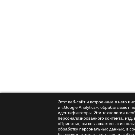
Subscribe to
news and promotions
By clicking the confirmation but
Online store
Company
Fly agarics
About the company
Lion's Mane
Urgent company news
Этот веб-сайт и встроенные в него и
и «Google Analytics», обрабатывают п
Mushroom and phyto-
Blog about mushrooms
идентификаторы. Эти технологии нео
extracts
персонализированного контента, итд,
Sitemap
«Принять», вы соглашаетесь с исполь
Herbal, mushroom tea
обработку персональных данных, в со
(phytotea)
Вы можете отозвать согласие в любое