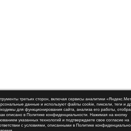
ton, I accept the terms of the
personal data processing policy
Покупателям
Help
Payment and delivery
Contacts
For wholesale
Reviews
нструменты третьих сторон, включая сервисы аналитики «Яндекс.Ме
ерсональные данные и используют файлы cookie, пиксели, теги и д
customers
бходимы для функционирования сайта, анализа его работы, отобр
Certificates
 как описано в Политике конфиденциальности. Нажимая на кнопку
зованием указанных технологий и подтверждаете свое согласие на
Privacy Policy and
ответствии с условиями, описанными в Политике конфиденциально
Public Offer
 время.