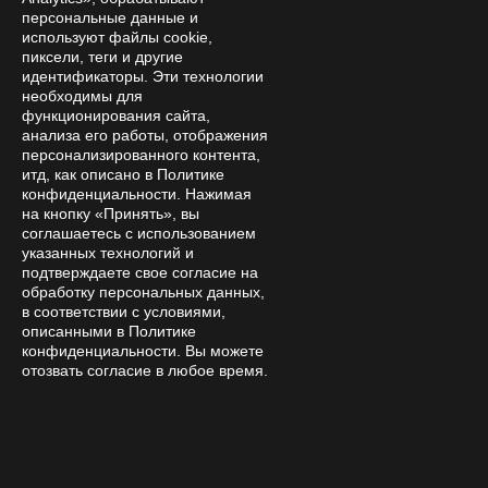
персональные данные и
8 800 333 28 58
Заказать звонок
используют файлы cookie,
пиксели, теги и другие
amanita-love@mail.ru
идентификаторы. Эти технологии
Москва, Москва, 9-я Парковая 33
необходимы для
Пн—Сб 15:00 – 21:00
функционирования сайта,
анализа его работы, отображения
персонализированного контента,
итд, как описано в Политике
конфиденциальности. Нажимая
на кнопку «Принять», вы
соглашаетесь с использованием
указанных технологий и
подтверждаете свое согласие на
© 2026 Интернет-магазин «Аманита Лав»
обработку персональных данных,
в соответствии с условиями,
Обращаем Ваше внимание, что товары
описанными в Политике
размещенные на сайте https://amanita-love.com не
конфиденциальности. Вы можете
отозвать согласие в любое время.
являются лекарственными средствами БАДами и
не могут использоваться для лечения и диагностики
каких-либо заболеваний.Вся ответственность за
прием мухомора внутрь лежит на покупателе.