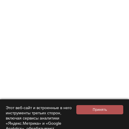
Подписаться на
новости и акции
Нажимая на кнопку подтверждения, я принимаю условия
политики обработки персональных данных
Интернет-магазин
Компания
Покупателям
Этот веб-сайт и встроенные в него
инструменты третьих сторон,
Помощь
включая сервисы аналитики
«Яндекс.Метрика» и «Google
Контакты
Analytics», обрабатывают