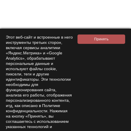
Нажимая на кнопку подтверждения, я принимаю условия
политики обработки персональных данных
Этот веб-сайт и встроенные в него
Интернет-магазин
инструменты третьих сторон,
включая сервисы аналитики
Компания
«Яндекс.Метрика» и «Google
Покупателям
Analytics», обрабатывают
персональные данные и
Помощь
используют файлы cookie,
пиксели, теги и другие
Контакты
идентификаторы. Эти технологии
необходимы для
8 800 333 28 58
Заказать звонок
функционирования сайта,
анализа его работы, отображения
amanita-love@mail.ru
персонализированного контента,
Москва, Москва, 9-я Парковая 33
итд, как описано в Политике
конфиденциальности. Нажимая
Пн—Сб 15:00 – 21:00
на кнопку «Принять», вы
соглашаетесь с использованием
указанных технологий и