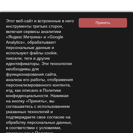
Подписаться на
новости и акции
Этот веб-сайт и встроенные в него
инструменты третьих сторон,
включая сервисы аналитики
«Яндекс.Метрика» и «Google
Analytics», обрабатывают
персональные данные и
Нажимая на кнопку подтверждения, я принимаю условия
используют файлы cookie,
политики обработки персональных данных
пиксели, теги и другие
идентификаторы. Эти технологии
необходимы для
Интернет-магазин
функционирования сайта,
Компания
анализа его работы, отображения
персонализированного контента,
Покупателям
итд, как описано в Политике
конфиденциальности. Нажимая
Помощь
на кнопку «Принять», вы
соглашаетесь с использованием
Контакты
указанных технологий и
подтверждаете свое согласие на
8 800 333 28 58
Заказать звонок
обработку персональных данных,
в соответствии с условиями,
amanita-love@mail.ru