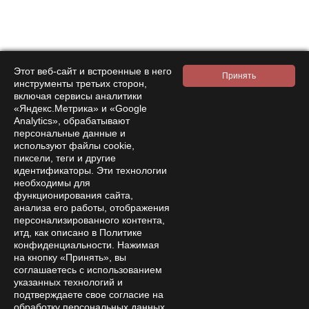
Categories:
Ежовик Гребенчатый
Сушеные грибы
Плоды Ежовика (целые)
Tags:
Антиоксидант
Для студентов
Для пожилых
Этот веб-сайт и встроенные в него
инструменты третьих сторон,
включая сервисы аналитики
«Яндекс.Метрика» и «Google
See also
Analytics», обрабатывают
персональные данные и
используют файлы cookie,
пиксели, теги и другие
идентификаторы. Эти технологии
необходимы для
функционирования сайта,
анализа его работы, отображения
персонализированного контента,
итд, как описано в Политике
конфиденциальности. Нажимая
на кнопку «Принять», вы
соглашаетесь с использованием
указанных технологий и
подтверждаете свое согласие на
обработку персональных данных,