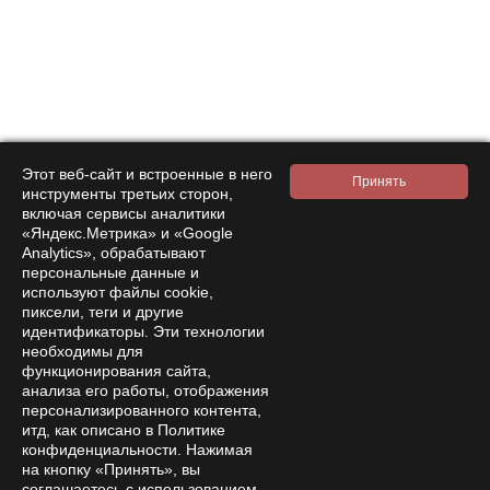
Этот веб-сайт и встроенные в него
инструменты третьих сторон,
включая сервисы аналитики
«Яндекс.Метрика» и «Google
Analytics», обрабатывают
персональные данные и
используют файлы cookie,
пиксели, теги и другие
идентификаторы. Эти технологии
необходимы для
функционирования сайта,
анализа его работы, отображения
Subscribe to
персонализированного контента,
news and promotions
итд, как описано в Политике
конфиденциальности. Нажимая
на кнопку «Принять», вы
соглашаетесь с использованием