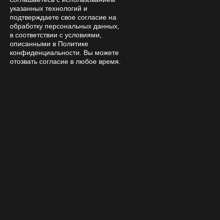
указанных технологий и
подтверждаете свое согласие на
By clicking the confirmation button, I accept the terms of the
обработку персональных данных,
personal data processing policy
в соответствии с условиями,
описанными в Политике
конфиденциальности. Вы можете
Online store
отозвать согласие в любое время.
Company
Покупателям
Help
Contacts
8 800 333 28 58
Request a call
amanita-love@mail.ru
Moscow, Moscow, 9th Parkovaya 33
Mon-Sat 08:00 – 18:00