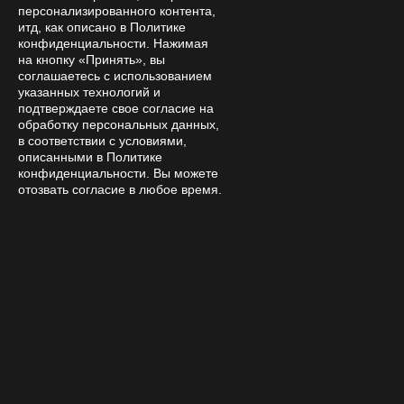
персонализированного контента,
Subscribe to
итд, как описано в Политике
конфиденциальности. Нажимая
news and promotions
на кнопку «Принять», вы
соглашаетесь с использованием
указанных технологий и
подтверждаете свое согласие на
обработку персональных данных,
в соответствии с условиями,
By clicking the confirmation button, I accept the terms of the
описанными в Политике
personal data processing policy
конфиденциальности. Вы можете
отозвать согласие в любое время.
Online store
Company
Покупателям
Help
Contacts
8 800 333 28 58
Request a call
amanita-love@mail.ru