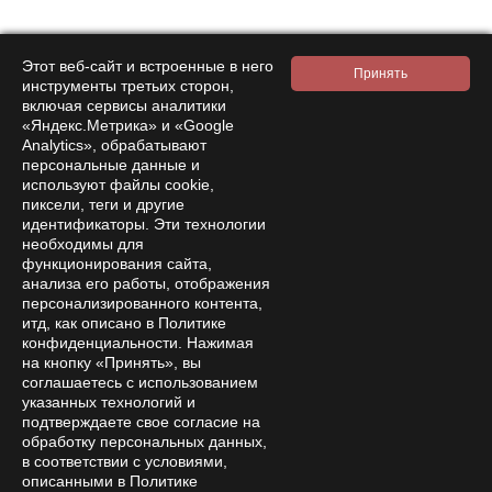
Интернет-магазин
Этот веб-сайт и встроенные в него
Компания
инструменты третьих сторон,
включая сервисы аналитики
Покупателям
«Яндекс.Метрика» и «Google
Analytics», обрабатывают
Помощь
персональные данные и
используют файлы cookie,
Контакты
пиксели, теги и другие
идентификаторы. Эти технологии
8 800 333 28 58
Заказать звонок
необходимы для
функционирования сайта,
amanita-love@mail.ru
анализа его работы, отображения
Москва, Москва, 9-я Парковая 33
персонализированного контента,
Пн—Сб 15:00 – 21:00
итд, как описано в Политике
конфиденциальности. Нажимая
на кнопку «Принять», вы
соглашаетесь с использованием
указанных технологий и
подтверждаете свое согласие на
обработку персональных данных,
в соответствии с условиями,
описанными в Политике