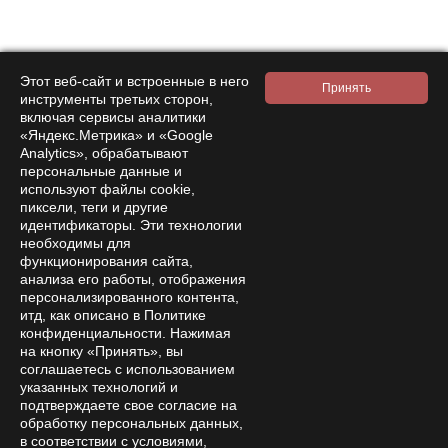
amanita-love@mail.ru
Moscow, Moscow, 9th Parkovaya 33
Mon-Sat 08:00 – 18:00
Этот веб-сайт и встроенные в него
инструменты третьих сторон,
включая сервисы аналитики
«Яндекс.Метрика» и «Google
Analytics», обрабатывают
персональные данные и
используют файлы cookie,
пиксели, теги и другие
© 2026 Online store "Amanita Love"
идентификаторы. Эти технологии
необходимы для
Please note that the products posted on the website
функционирования сайта,
https://amanita-love.ru are not medicines or dietary
анализа его работы, отображения
supplements and cannot be used to treat or diagnose any
персонализированного контента,
diseases.
итд, как описано в Политике
Before using products purchased on the website, it is
конфиденциальности. Нажимая
на кнопку «Принять», вы
recommended to seek professional advice from a doctor
соглашаетесь с использованием
and carefully read the manufacturer's instructions. The
указанных технологий и
information posted on this website should not be considered
подтверждаете свое согласие на
as an alternative to a doctor's consultation and is for
обработку персональных данных,
в соответствии с условиями,
informational purposes only regarding the range of products