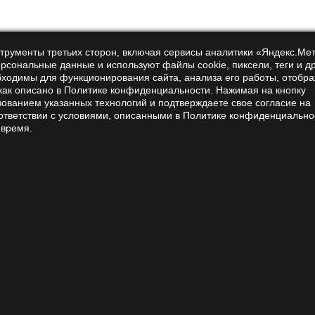
продавец показывает формат, происхождение и описание. Э
а Лав» процесс выстроен просто. Вы выбираете товар, доба
нструменты третьих сторон, включая сервисы аналитики «Яндекс.Ме
йствий.
ерсональные данные и используют файлы cookie, пиксели, теги и д
бходимы для функционирования сайта, анализа его работы, отобр
но, чтобы продукт был в наличии. Это влияет на скорость по
 как описано в Политике конфиденциальности. Нажимая на кнопку
зованием указанных технологий и подтверждаете свое согласие на
ремя на ожидание.
ответствии с условиями, описанными в Политике конфиденциально
 время.
вия покупки
ицепса зависит от сырья, способа выращивания и обработк
охраняет активность и структуру. Это влияет на удобство пр
изкая стоимость часто говорит о проблемах с качеством ил
, и результат становится нестабильным.
сравниваете варианты, смотрите не только на цену. Оценит
нимания, чем просто цифра.
выбрать формат под свою зад