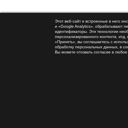
Надежный 
В «Аманит
Этот веб-сайт и встроенные в него и
лишних де
и «Google Analytics», обрабатывают п
идентификаторы. Эти технологии нео
Также важ
персонализированного контента, итд,
«Принять», вы соглашаетесь с исполь
тратите в
обработку персональных данных, в со
Вы можете отозвать согласие в любое
Усло
Цена корд
продукт с
Слишком н
снижается
Когда вы 
больше по
Как 