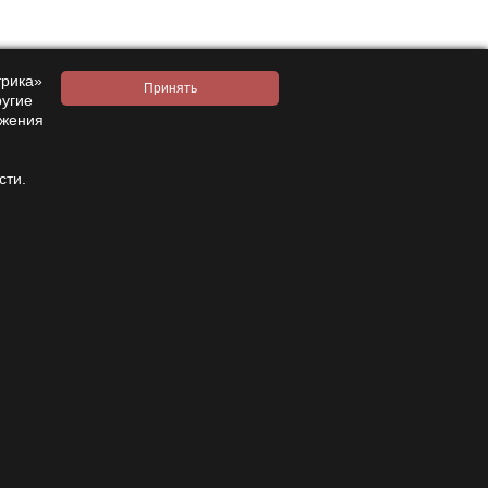
то помогает понять, что именно вы покупаете.
вляете его в корзину и оформляете заказ без
трика»
ругие
ажения
лучения. Если товар есть на складе, вы не
сти.
и. Если на этих этапах соблюдены условия,
именения.
и хранением. В таком случае активность
е внешний вид, формат и описание. Это дает
ачу