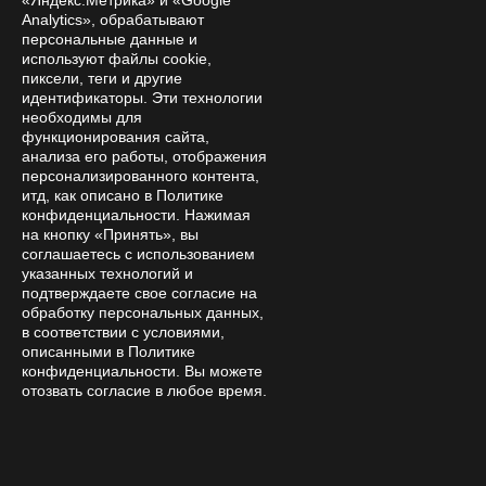
«Яндекс.Метрика» и «Google
Analytics», обрабатывают
персональные данные и
используют файлы cookie,
Subscribe to
пиксели, теги и другие
news and promotions
идентификаторы. Эти технологии
необходимы для
функционирования сайта,
анализа его работы, отображения
персонализированного контента,
итд, как описано в Политике
By clicking the confirmation button, I accept the terms of the
конфиденциальности. Нажимая
personal data processing policy
на кнопку «Принять», вы
соглашаетесь с использованием
указанных технологий и
Online store
подтверждаете свое согласие на
обработку персональных данных,
Company
в соответствии с условиями,
Покупателям
описанными в Политике
конфиденциальности. Вы можете
Help
отозвать согласие в любое время.
Contacts
8 800 333 28 58
Request a call