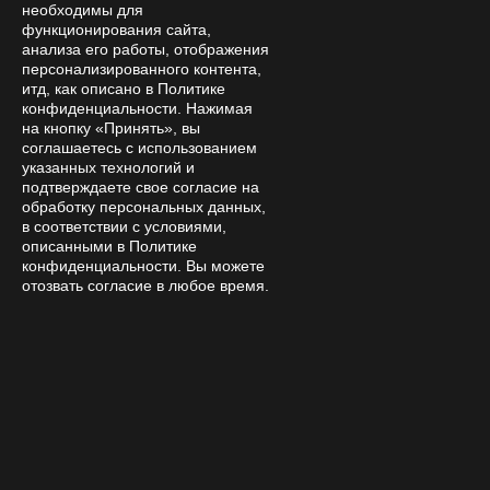
необходимы для
функционирования сайта,
анализа его работы, отображения
By clicking the confirmation button, I accept the terms of the
персонализированного контента,
personal data processing policy
итд, как описано в Политике
конфиденциальности. Нажимая
Online store
на кнопку «Принять», вы
соглашаетесь с использованием
Company
указанных технологий и
подтверждаете свое согласие на
Покупателям
обработку персональных данных,
в соответствии с условиями,
Help
описанными в Политике
конфиденциальности. Вы можете
Contacts
отозвать согласие в любое время.
8 800 333 28 58
Request a call
amanita-love@mail.ru
Moscow, Moscow, 9th Parkovaya 33
Mon-Sat 08:00 – 18:00