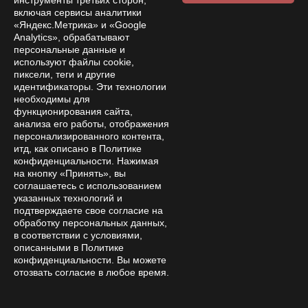
инструменты третьих сторон,
включая сервисы аналитики
«Яндекс.Метрика» и «Google
Analytics», обрабатывают
персональные данные и
используют файлы cookie,
пиксели, теги и другие
Subscribe to
идентификаторы. Эти технологии
news and promotions
необходимы для
функционирования сайта,
анализа его работы, отображения
персонализированного контента,
итд, как описано в Политике
конфиденциальности. Нажимая
By clicking the confirmation button, I accept the terms of the
на кнопку «Принять», вы
personal data processing policy
соглашаетесь с использованием
указанных технологий и
подтверждаете свое согласие на
Online store
обработку персональных данных,
Company
в соответствии с условиями,
описанными в Политике
Покупателям
конфиденциальности. Вы можете
отозвать согласие в любое время.
Help
Contacts