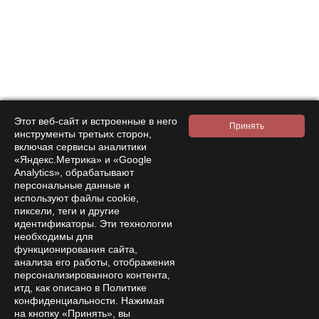
Нажимая на кнопку подтверждения, я принимаю условия
политики обработки персональных данных
Интернет-магазин
Компания
Покупателям
Этот веб-сайт и встроенные в него
инструменты третьих сторон,
Помощь
включая сервисы аналитики
«Яндекс.Метрика» и «Google
Контакты
Analytics», обрабатывают
персональные данные и
8 800 333 28 58
Заказать звонок
используют файлы cookie,
пиксели, теги и другие
amanita-love@mail.ru
идентификаторы. Эти технологии
Москва, Москва, 9-я Парковая 33
необходимы для
Пн—Сб 15:00 – 21:00
функционирования сайта,
анализа его работы, отображения
персонализированного контента,
итд, как описано в Политике
конфиденциальности. Нажимая
на кнопку «Принять», вы