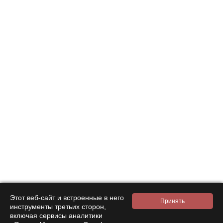
Подписаться на
новости и акции
Этот веб-сайт и встроенные в него
инструменты третьих сторон,
включая сервисы аналитики
Нажимая на кнопку подтверждения, я принимаю условия