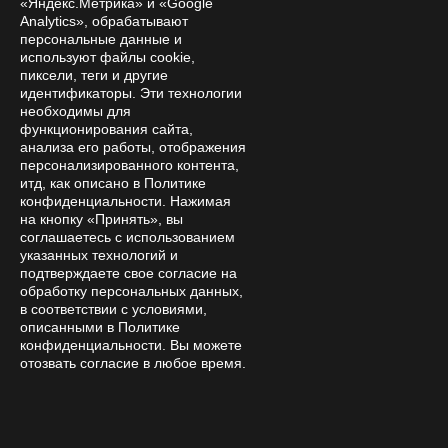
«Яндекс.Метрика» и «Google
политики обработки персональных данных
Analytics», обрабатывают
персональные данные и
используют файлы cookie,
Интернет-магазин
пиксели, теги и другие
идентификаторы. Эти технологии
Компания
необходимы для
Покупателям
функционирования сайта,
анализа его работы, отображения
Помощь
персонализированного контента,
итд, как описано в Политике
Контакты
конфиденциальности. Нажимая
на кнопку «Принять», вы
8 800 333 28 58
Заказать звонок
соглашаетесь с использованием
указанных технологий и
amanita-love@mail.ru
подтверждаете свое согласие на
обработку персональных данных,
Москва, Москва, 9-я Парковая 33
в соответствии с условиями,
Пн—Сб 15:00 – 21:00
описанными в Политике
конфиденциальности. Вы можете
отозвать согласие в любое время.