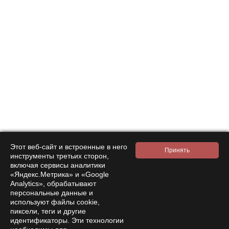
Подписаться на
новости и акции
Нажимая на кнопку подтверждения, я принимаю условия
Этот веб-сайт и встроенные в него
инструменты третьих сторон,
политики обработки персональных данных
включая сервисы аналитики
«Яндекс.Метрика» и «Google
Интернет-магазин
Analytics», обрабатывают
персональные данные и
Компания
используют файлы cookie,
пиксели, теги и другие
Покупателям
идентификаторы. Эти технологии