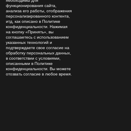
необходимы для
Помощь
функционирования сайта,
анализа его работы, отображения
Контакты
персонализированного контента,
итд, как описано в Политике
8 800 333 28 58
Заказать звонок
конфиденциальности. Нажимая
на кнопку «Принять», вы
amanita-love@mail.ru
соглашаетесь с использованием
Москва, Москва, 9-я Парковая 33
указанных технологий и
Пн—Сб 15:00 – 21:00
подтверждаете свое согласие на
обработку персональных данных,
в соответствии с условиями,
описанными в Политике
конфиденциальности. Вы можете
отозвать согласие в любое время.
© 2026 Интернет-магазин «Аманита Лав»
Обращаем Ваше внимание, что товары
размещенные на сайте https://amanita-love.com не
являются лекарственными средствами БАДами и
не могут использоваться для лечения и диагностики