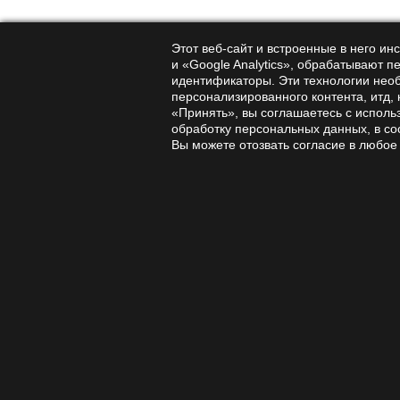
Этот веб-сайт и встроенные в него и
и «Google Analytics», обрабатывают п
идентификаторы. Эти технологии нео
Subscribe to
персонализированного контента, итд,
news and promotions
«Принять», вы соглашаетесь с исполь
By clicking the confirmation but
обработку персональных данных, в со
Вы можете отозвать согласие в любое
Online store
Company
Fly agarics
About the company
Lion's Mane
Urgent company news
Mushroom and phyto-
Blog about mushrooms
extracts
Sitemap
Herbal, mushroom tea
(phytotea)