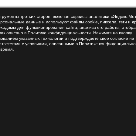
нструменты третьих сторон, включая сервисы аналитики «Яндекс.Ме
ерсональные данные и используют файлы cookie, пиксели, теги и д
бходимы для функционирования сайта, анализа его работы, отобр
 как описано в Политике конфиденциальности. Нажимая на кнопку
зованием указанных технологий и подтверждаете свое согласие на
ton, I accept the terms of the
personal data processing policy
ответствии с условиями, описанными в Политике конфиденциально
 время.
Покупателям
Help
Payment and delivery
Contacts
For wholesale
Reviews
customers
Certificates
Privacy Policy and
Public Offer