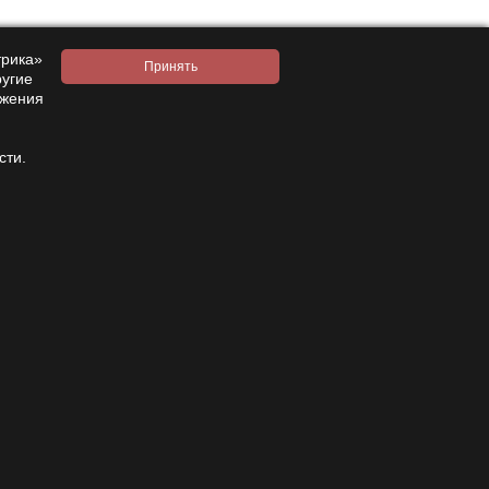
трика»
ругие
ажения
Contacts
8 800 333 28 58
Request a call
сти.
amanita-love@mail.ru
Moscow, Moscow, 9th Parkovaya 33
Mon-Sat 08:00 – 18:00