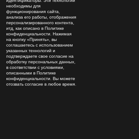
идентификаторы. Эти технологии
необходимы для
функционирования сайта,
анализа его работы, отображения
персонализированного контента,
итд, как описано в Политике
конфиденциальности. Нажимая
на кнопку «Принять», вы
соглашаетесь с использованием
указанных технологий и
подтверждаете свое согласие на
обработку персональных данных,
в соответствии с условиями,
описанными в Политике
конфиденциальности. Вы можете
отозвать согласие в любое время.
Subscribe to
news and promotions
By clicking the confirmation button, I accept the terms of the
personal data processing policy